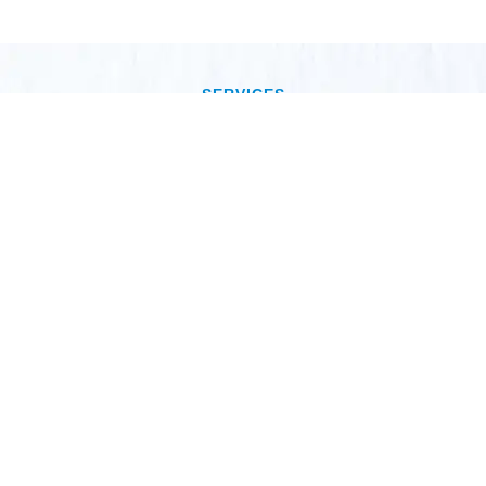
SERVICES
Tout ce dont vous avez
besoin
Quelques clés pour un excellent service
Conseil
Nous comprenons vos besoins et nous
savons vous conseiller et guider pour les
finitions, le type de papier à utiliser, les
formats, quantités et méthodes d’impression.