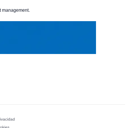
nt management.
rivacidad
ookies