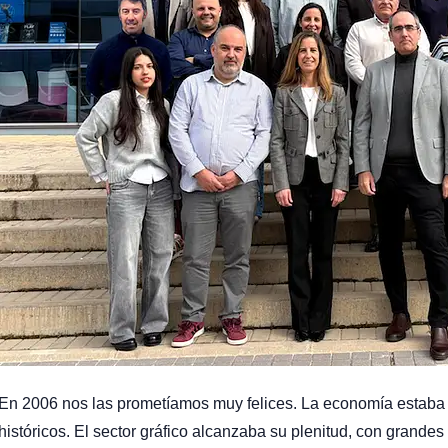
En 2006 nos las prometíamos muy felices. La economía estaba 
históricos. El sector gráfico alcanzaba su plenitud, con gran